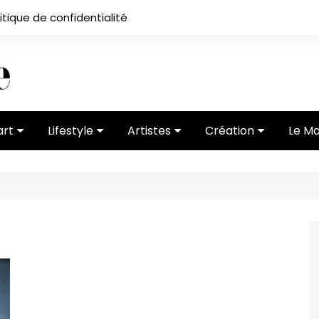
itique de confidentialité
art
Lifestyle
Artistes
Création
Le M
 ses
Subcultures
Ateliers
Portfolios
Mode
Entretiens
Vidéos
 vernissage
Critiques