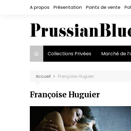
Aller
A propos
Présentation
Points de vente
Pol
au
contenu
Collections Privées
Marché de l’
Le marché et
acteurs
Accueil
Françoise Huguier
Exposition et
Françoise Huguier