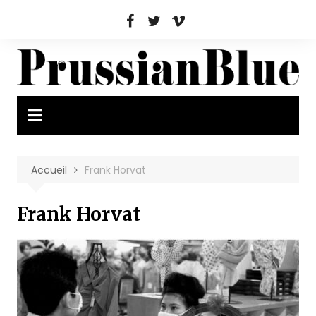
Aller
au
contenu
Accueil
Frank Horvat
Frank Horvat