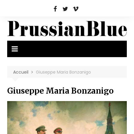
Aller
au
contenu
Accueil
Giuseppe Maria Bonzanigo
Giuseppe Maria Bonzanigo