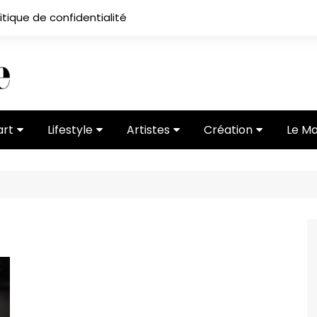
itique de confidentialité
art
Lifestyle
Artistes
Création
Le M
 ses
Subcultures
Ateliers
Portfolios
Mode
Entretiens
Vidéos
 vernissage
Critiques