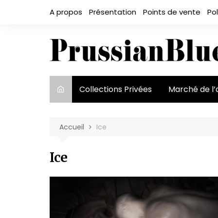
Aller
A propos
Présentation
Points de vente
Pol
au
contenu
Collections Privées
Marché de l’
Le marché et
acteurs
Accueil
Ice
Exposition et
Ice