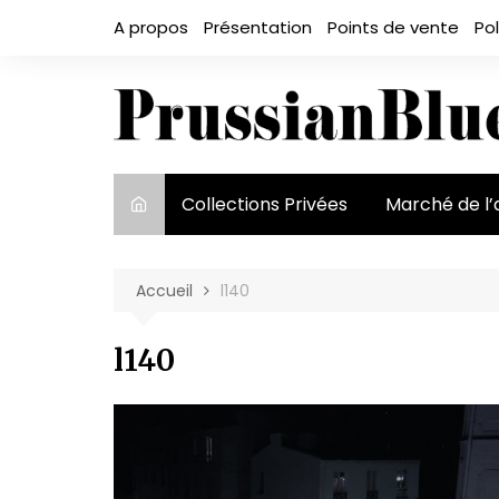
Aller
A propos
Présentation
Points de vente
Pol
au
contenu
Collections Privées
Marché de l’
Le marché et
acteurs
Accueil
l140
Exposition et
l140