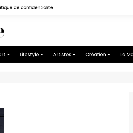
itique de confidentialité
art
Lifestyle
Artistes
Création
Le M
 ses
Subcultures
Ateliers
Portfolios
Mode
Entretiens
Vidéos
 vernissage
Critiques