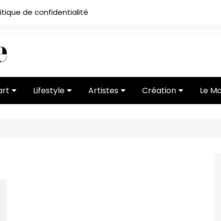
itique de confidentialité
art
Lifestyle
Artistes
Création
Le M
 ses
Subcultures
Ateliers
Portfolios
Mode
Entretiens
Vidéos
 vernissage
Critiques