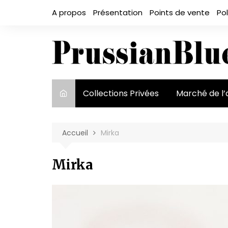
Aller
A propos
Présentation
Points de vente
Pol
au
contenu
Collections Privées
Marché de l’
Le marché et
acteurs
Accueil
Mirka
Exposition et
Mirka