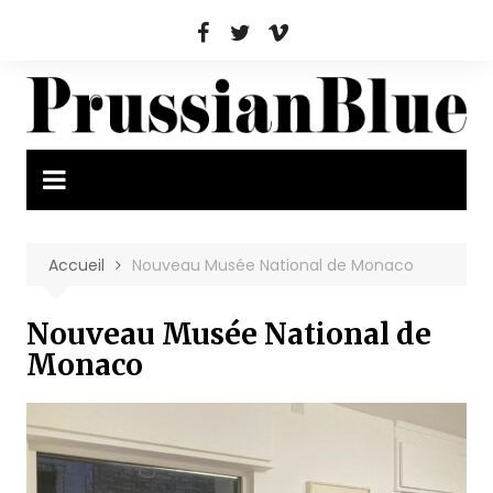
Aller
au
contenu
Accueil
Nouveau Musée National de Monaco
Nouveau Musée National de
Monaco