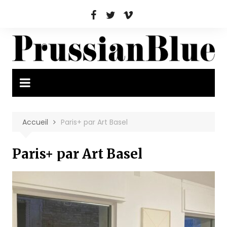
Aller
au
contenu
Accueil
Paris+ par Art Basel
Paris+ par Art Basel