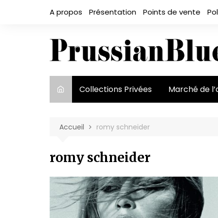
Aller
A propos
Présentation
Points de vente
Pol
au
contenu
Collections Privées
Marché de l’
Le marché et
acteurs
Accueil
romy schneider
Exposition et
romy schneider