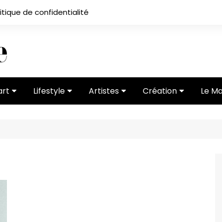
itique de confidentialité
art
Lifestyle
Artistes
Création
Le M
 ses
Subcultures
Ateliers
Portfolios
Mode
Entretiens
Vidéos
 vernissage
Critiques