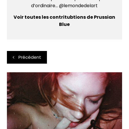
d’ordinaire... @lemondedelart
Voir toutes les contritubtions de Prussian
Blue
Navigation
Précédent
de
l’article