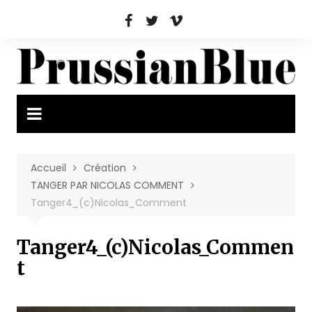
Aller
au
contenu
Accueil
Création
TANGER PAR NICOLAS COMMENT
Tanger4_(c)Nicolas_Comment
Tanger4_(c)Nicolas_Commen
t