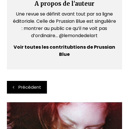
A propos de l'auteur
Une revue se définit avant tout par sa ligne
éditoriale. Celle de Prussian Blue est singulière
: montrer au public ce qu’il ne voit pas
d’ordinaire... @lemondedelart
Voir toutes les contritubtions de Prussian
Blue
Navigation
Précédent
de
l’article