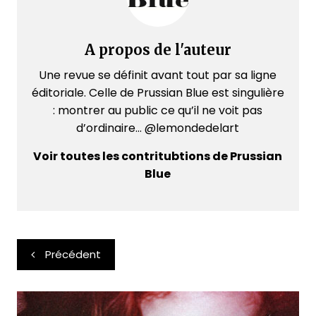
A propos de l'auteur
Une revue se définit avant tout par sa ligne
éditoriale. Celle de Prussian Blue est singulière
: montrer au public ce qu’il ne voit pas
d’ordinaire... @lemondedelart
Voir toutes les contritubtions de Prussian
Blue
Navigation
Précédent
de
l’article