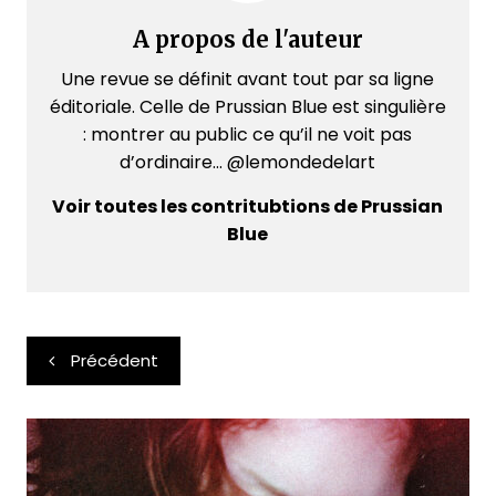
A propos de l'auteur
Une revue se définit avant tout par sa ligne
éditoriale. Celle de Prussian Blue est singulière
: montrer au public ce qu’il ne voit pas
d’ordinaire... @lemondedelart
Voir toutes les contritubtions de Prussian
Blue
Navigation
Précédent
de
l’article