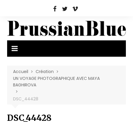
Aller
au
contenu
Accueil
Création
UN VOYAGE PHOTOGRAPHIQUE AVEC MAYA
BAGHIROVA
DSC_44428
DSC_44428