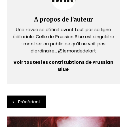
A propos de l'auteur
Une revue se définit avant tout par sa ligne
éditoriale. Celle de Prussian Blue est singulière
: montrer au public ce qu’il ne voit pas
d’ordinaire... @lemondedelart
Voir toutes les contritubtions de Prussian
Blue
Navigation
Précédent
de
l’article