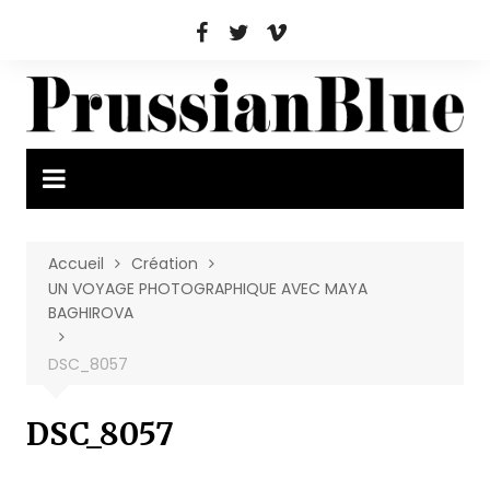
Aller
au
contenu
Accueil
Création
UN VOYAGE PHOTOGRAPHIQUE AVEC MAYA
BAGHIROVA
DSC_8057
DSC_8057