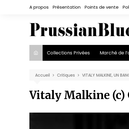
Aller
A propos
Présentation
Points de vente
Pol
au
contenu
Collections Privées
Marché de l’
Le marché et
acteurs
Accueil
Critiques
VITALY MALKINE, UN BA
Exposition et
Vitaly Malkine (c)