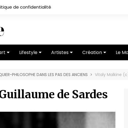
itique de confidentialité
art
Lifestyle
Artistes
Création
Le M
 ses
Subcultures
Ateliers
Portfolios
NQUIER-PHILOSOPHE DANS LES PAS DES ANCIENS
Vitaly Malkine (
Mode
Entretiens
Vidéos
 vernissage
Critiques
 Guillaume de Sardes