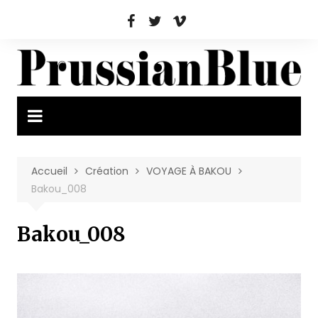
Aller
au
contenu
Accueil
Création
VOYAGE À BAKOU
Bakou_008
Bakou_008