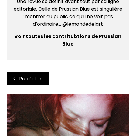
Une revue se définit avant tout par sa ligne
éditoriale. Celle de Prussian Blue est singulière
: montrer au public ce qu’il ne voit pas
d’ordinaire... @lemondedelart
Voir toutes les contritubtions de Prussian
Blue
Navigation
Précédent
de
l’article