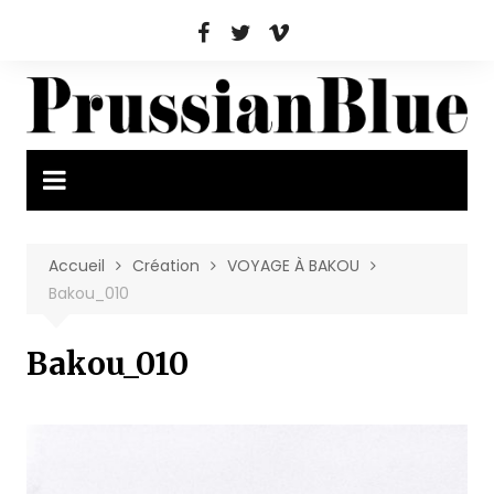
Aller
au
contenu
Accueil
Création
VOYAGE À BAKOU
Bakou_010
Bakou_010