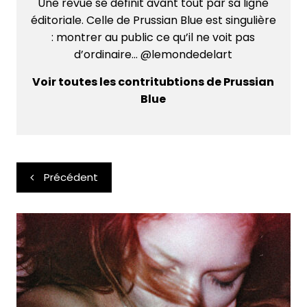
Une revue se définit avant tout par sa ligne
éditoriale. Celle de Prussian Blue est singulière
: montrer au public ce qu’il ne voit pas
d’ordinaire... @lemondedelart
Voir toutes les contritubtions de Prussian
Blue
Navigation
Précédent
de
l’article