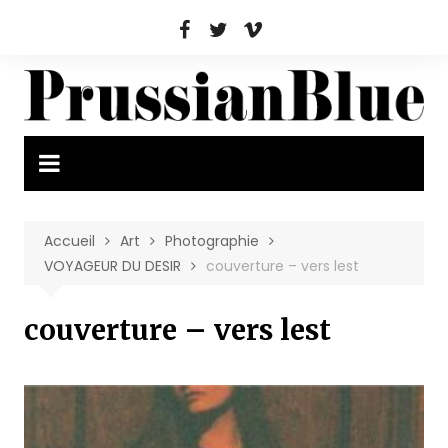
Aller
au
contenu
Accueil
Art
Photographie
VOYAGEUR DU DESIR
couverture – vers lest
couverture – vers lest