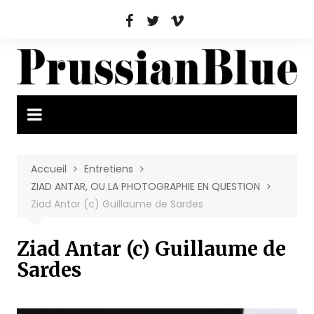
Aller
au
contenu
Accueil
Entretiens
ZIAD ANTAR, OU LA PHOTOGRAPHIE EN QUESTION
Ziad Antar (c) Guillaume de Sardes
Ziad Antar (c) Guillaume de
Sardes