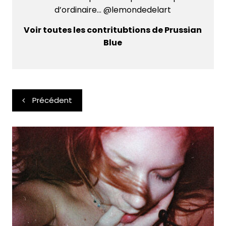
d’ordinaire... @lemondedelart
Voir toutes les contritubtions de Prussian
Blue
Navigation
Précédent
de
l’article