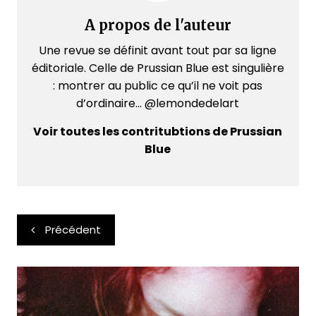
A propos de l'auteur
Une revue se définit avant tout par sa ligne
éditoriale. Celle de Prussian Blue est singulière
: montrer au public ce qu’il ne voit pas
d’ordinaire... @lemondedelart
Voir toutes les contritubtions de Prussian
Blue
Navigation
Précédent
de
l’article