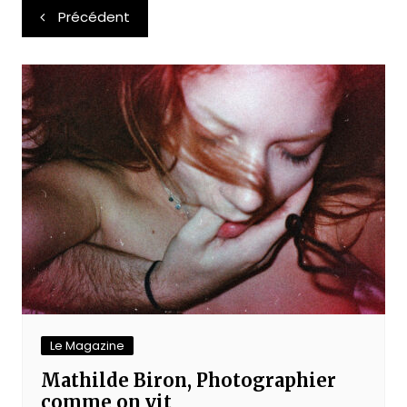
Navigation
Précédent
de
l’article
Le Magazine
Mathilde Biron, Photographier
comme on vit