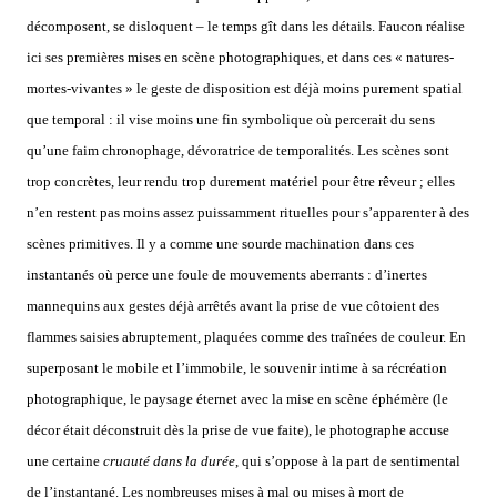
décomposent, se disloquent – le temps gît dans les détails. Faucon réalise
ici ses premières mises en scène photographiques, et dans ces « natures-
mortes-vivantes » le geste de disposition est déjà moins purement spatial
que temporal : il vise moins une fin symbolique où percerait du sens
qu’une faim chronophage, dévoratrice de temporalités. Les scènes sont
trop concrètes, leur rendu trop durement matériel pour être rêveur ; elles
n’en restent pas moins assez puissamment rituelles pour s’apparenter à des
scènes primitives. Il y a comme une sourde machination dans ces
instantanés où perce une foule de mouvements aberrants : d’inertes
mannequins aux gestes déjà arrêtés avant la prise de vue côtoient des
flammes saisies abruptement, plaquées comme des traînées de couleur. En
superposant le mobile et l’immobile, le souvenir intime à sa récréation
photographique, le paysage éternet avec la mise en scène éphémère (le
décor était déconstruit dès la prise de vue faite), le photographe accuse
une certaine
cruauté dans la durée
, qui s’oppose à la part de sentimental
de l’instantané. Les nombreuses mises à mal ou mises à mort de