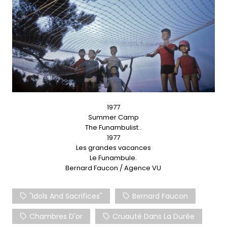
1977
Summer Camp
The Funambulist..
1977
Les grandes vacances
Le Funambule.
Bernard Faucon / Agence VU
"Idols And Sacrifices"
Bernard Faucon
Chambres D'or
Cruauté Dans La Durée