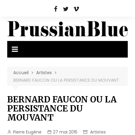
Aller
au
contenu
Accueil
Artistes
BERNARD FAUCON OU LA PERSISTANCE DU MOUVANT
BERNARD FAUCON OU LA
PERSISTANCE DU
MOUVANT
Pierre Eugène
27 mai 2015
Artistes