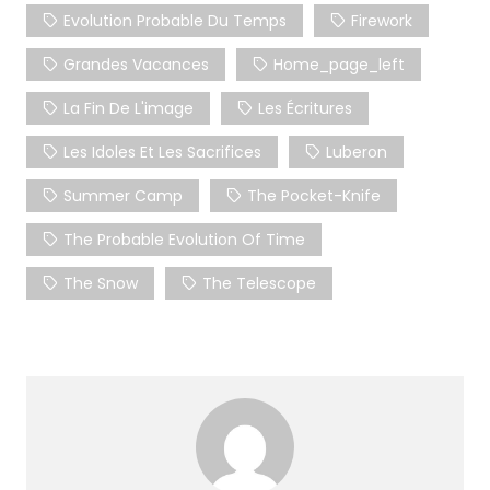
Evolution Probable Du Temps
Firework
Grandes Vacances
Home_page_left
La Fin De L'image
Les Écritures
Les Idoles Et Les Sacrifices
Luberon
Summer Camp
The Pocket-Knife
The Probable Evolution Of Time
The Snow
The Telescope