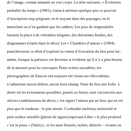
de l’image, comme aimanté au
vrai corps
. La série suivante, « Évolution
probable du temps » (1981), visera à atténuer quelque peu ce pouvoir
d’inscription trop prégnant, en le noyant dans des paysages, en le
morcelant ou n’en gardant que les ombres. Les jeux de temporalités
laissent la place à de véritables énigmes, des théorèmes fondus, des
diagrammes éclatés dans le décor. Les « Chambres d’amour » (1984)
parachèveront ce désir d’explorer la valeur d’évocation du lieu pour lui-
même, lorsque la présence est devenue si évidente qu’il n’y a plus besoin
de la montrer pour la convoquer. Pures scènes encadrées, les
photographies de Faucon ont toujours été closes sur elles-mêmes,
n’admettant aucun dehors, aucun hors-champ. Faire du lieu une boîte à
durée où les évènements possibles, passés ou futurs, sont circonscrits aux
strictes combinaisons du décor, c’est signer l’amour par un lieu, qui en est
plus que le tombeau : le pire moule. Confondre intérieur, intériorité et
pure surface sensible (pleine de signes) équivaut à dire «
le plus profond
c’est la peau »
(Valéry) ; et les murs fissurés, tachés, délavés – vivants en