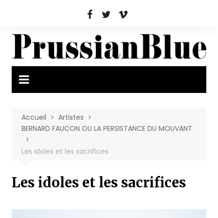
Aller
au
contenu
Accueil
Artistes
BERNARD FAUCON OU LA PERSISTANCE DU MOUVANT
Les idoles et les sacrifices
Les idoles et les sacrifices