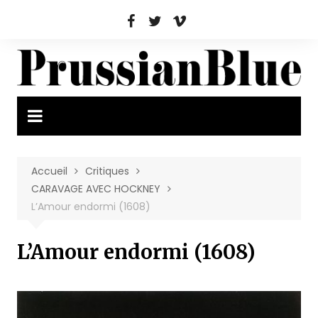
Aller
au
contenu
Accueil
Critiques
CARAVAGE AVEC HOCKNEY
L’Amour endormi (1608)
L’Amour endormi (1608)