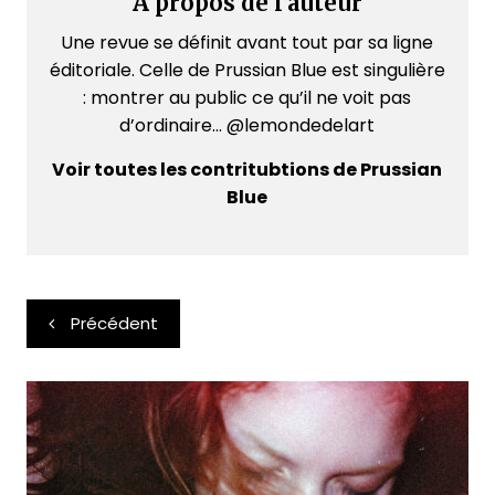
A propos de l'auteur
Une revue se définit avant tout par sa ligne
éditoriale. Celle de Prussian Blue est singulière
: montrer au public ce qu’il ne voit pas
d’ordinaire... @lemondedelart
Voir toutes les contritubtions de Prussian
Blue
Navigation
Précédent
de
l’article