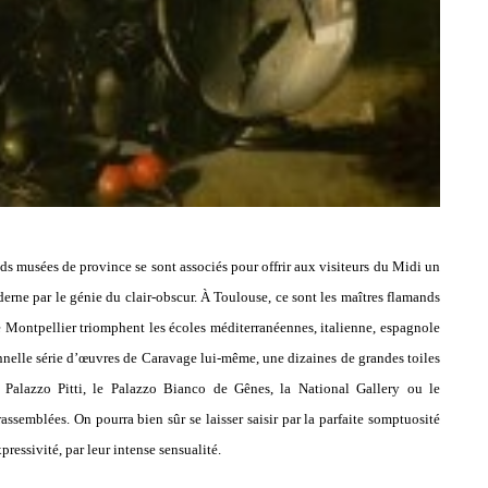
ds musées de province se sont associés pour offrir aux visiteurs du Midi un
rne par le génie du clair-obscur. À Toulouse, ce sont les maîtres flamands
e Montpellier triomphent les écoles méditerranéennes, italienne, espagnole
onnelle série d’œuvres de Caravage lui-même, une dizaines de grandes toiles
le Palazzo Pitti, le Palazzo Bianco de Gênes, la National Gallery ou le
semblées. On pourra bien sûr se laisser saisir par la parfaite somptuosité
ressivité, par leur intense sensualité.