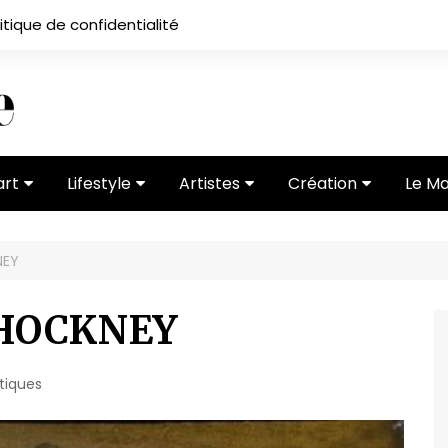
itique de confidentialité
art
Lifestyle
Artistes
Création
Le M
 ses
Subcultures
Ateliers
Portfolios
NEY
Mode
Entretiens
Vidéos
 vernissage
Critiques
 HOCKNEY
itiques