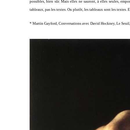
possibles, bien sûr. Mais elles ne sauront, à elles seules, emp
tableaux, pas les textes. Ou plutôt, les tableaux sont les textes. E
*
Martin Gayford, Conversations avec David Hockney, Le Seuil