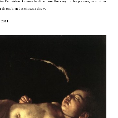
orter l’adhésion. Comme le dit encore Hockney : « les preuves, ce sont les
t ils ont bien des choses à dire ».
, 2011.