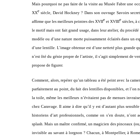
Mais pourquoi ne pas faire de la visite au Musée Fabre une occa
e
XX
siècle, David Hockney ?
Dans son ouvrage Savoirs secret
e
e
affirme que les meilleurs peintres des
XVII
et XVIII
siècles, à
le motif mais ont fait grand usage, dans leur atelier, du procé
modèle ou d’une nature morte puissamment éclairés dans un esp
d’une lentille. L’image obtenue est d’une netteté plus grande qu’
n’est ôté du génie propre de l’artiste, il s’agit simplement de v
propose de figurer.
Comment, alors, repérer qu’un tableau a été peint avec la came
parfaitement au point, du fait des lentilles disponibles, et l’on
la toile, même les meilleurs n’évitaient pas de menues invrai
chez Caravage. Il aime à dire qu’il y est d’autant plus sensible 
historiens d’art professionnels, comme on s’en doute, n’ont a
splash. Mais un maître confirmé, un magicien des pinceaux (ou, a
invisible au savant à lorgnon ? Chacun, à Montpellier, à Rome 