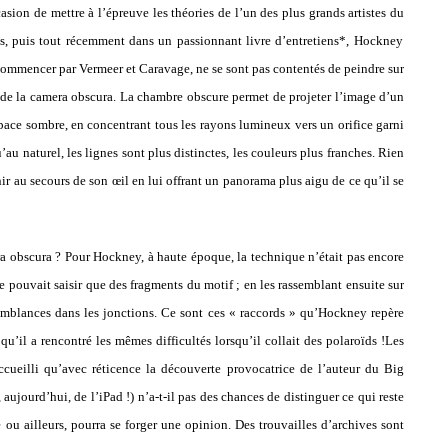
sion de mettre à l’épreuve les théories de l’un des plus grands artistes du
s, puis tout récemment dans un passionnant livre d’entretiens*, Hockney
 commencer par Vermeer et Caravage, ne se sont pas contentés de peindre sur
dé de la camera obscura. La chambre obscure permet de projeter l’image d’un
ace sombre, en concentrant tous les rayons lumineux vers un orifice garni
au naturel, les lignes sont plus distinctes, les couleurs plus franches. Rien
enir au secours de son œil en lui offrant un panorama plus aigu de ce qu’il se
ra obscura ? Pour Hockney, à haute époque, la technique n’était pas encore
 ne pouvait saisir que des fragments du motif ; en les rassemblant ensuite sur
semblances dans les jonctions. Ce sont ces « raccords » qu’Hockney repère
qu’il a rencontré les mêmes difficultés lorsqu’il collait des polaroïds !Les
ccueilli qu’avec réticence la découverte provocatrice de l’auteur du Big
ujourd’hui, de l’iPad !) n’a-t-il pas des chances de distinguer ce qui reste
ou ailleurs, pourra se forger une opinion. Des trouvailles d’archives sont