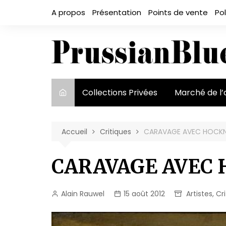
Aller
A propos
Présentation
Points de vente
Pol
au
contenu
Collections Privées
Marché de l’
Le marché et
acteurs
Accueil
Critiques
CARAVAGE AVEC HOCK
Exposition et
CARAVAGE AVEC
Alain Rauwel
15 août 2012
Artistes
,
Cr