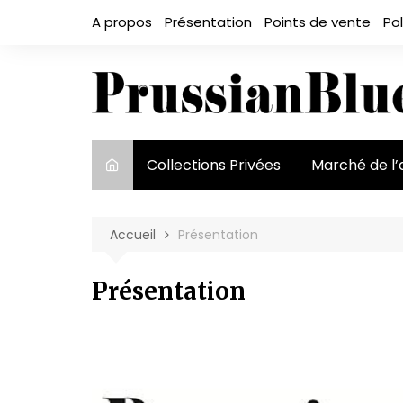
Aller
A propos
Présentation
Points de vente
Pol
au
contenu
Collections Privées
Marché de l’
Le marché et
acteurs
Accueil
Présentation
Exposition et
Présentation