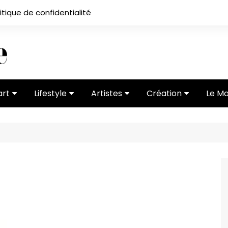
itique de confidentialité
art
Lifestyle
Artistes
Création
Le M
 ses
Subcultures
Ateliers
Portfolios
Mode
Entretiens
Vidéos
 vernissage
Critiques