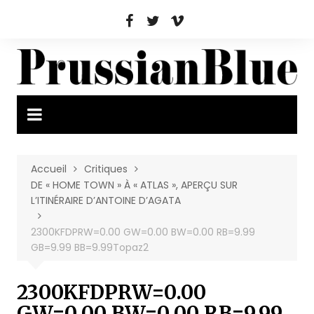
Aller
au
contenu
Accueil
Critiques
DE « HOME TOWN » À « ATLAS », APERÇU SUR
L’ITINÉRAIRE D’ANTOINE D’AGATA
2300KFDPRW=0.00 GW=0.00 BW=0.00 RB=9.99
GB=9.99 BB=9.99Topaz2
2300KFDPRW=0.00
GW=0.00 BW=0.00 RB=9.99