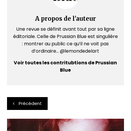
A propos de l'auteur
Une revue se définit avant tout par sa ligne
éditoriale. Celle de Prussian Blue est singulière
: montrer au public ce qu’il ne voit pas
d’ordinaire... @lemondedelart
Voir toutes les contritubtions de Prussian
Blue
Navigation
Précédent
de
l’article