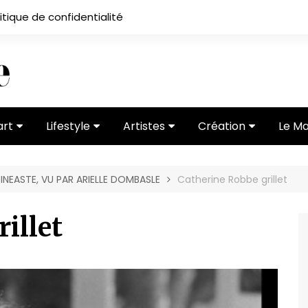
itique de confidentialité
art
Lifestyle
Artistes
Création
Le M
 ses
Subcultures
Ateliers
Portfolios
INEASTE, VU PAR ARIELLE DOMBASLE
Catherine Robbe grillet
Mode
Entretiens
Vidéos
 vernissage
Critiques
illet