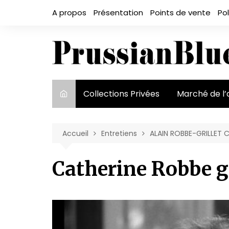
Aller
A propos
Présentation
Points de vente
Pol
au
contenu
Collections Privées
Marché de l’
Le marché et
acteurs
Accueil
Entretiens
ALAIN ROBBE-GRILLET C
Exposition et
Catherine Robbe gr