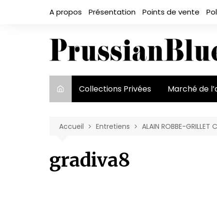
Aller
A propos
Présentation
Points de vente
Pol
au
contenu
Collections Privées
Marché de l’
Le marché et
acteurs
Accueil
Entretiens
ALAIN ROBBE-GRILLET C
Exposition et
gradiva8