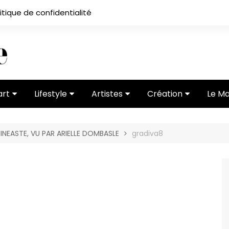
itique de confidentialité
art
Lifestyle
Artistes
Création
Le M
 ses
Subcultures
Ateliers
Portfolios
INEASTE, VU PAR ARIELLE DOMBASLE
gradiva8
Mode
Entretiens
Vidéos
 vernissage
Critiques