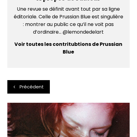
Une revue se définit avant tout par sa ligne
éditoriale. Celle de Prussian Blue est singulière
: montrer au public ce qu’il ne voit pas
d’ordinaire... @lemondedelart
Voir toutes les contritubtions de Prussian
Blue
Navigation
Précédent
de
l’article