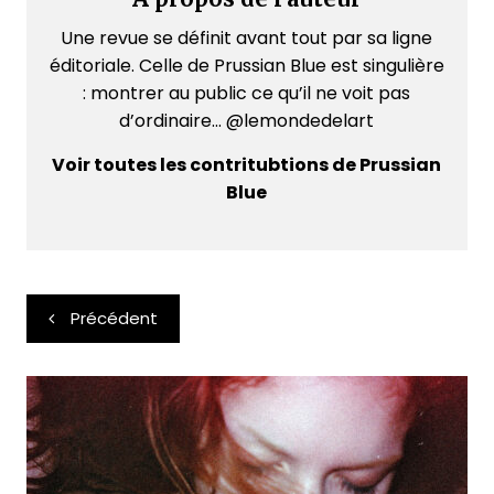
Une revue se définit avant tout par sa ligne
éditoriale. Celle de Prussian Blue est singulière
: montrer au public ce qu’il ne voit pas
d’ordinaire... @lemondedelart
Voir toutes les contritubtions de Prussian
Blue
Navigation
Précédent
de
l’article