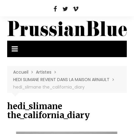
Aller
au
contenu
Accueil
Artistes
HEDI SLIMANE REVIENT DANS LA MAISON ARNAULT
hedi_slimane the_california_diary
hedi_slimane
the_california_diary