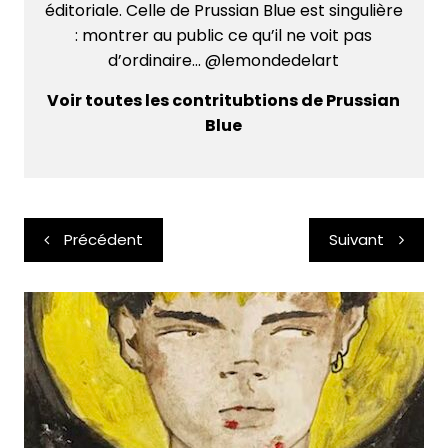
éditoriale. Celle de Prussian Blue est singulière
: montrer au public ce qu’il ne voit pas
d’ordinaire... @lemondedelart
Voir toutes les contritubtions de Prussian
Blue
Navigation
Précédent
Suivant
de
l’article