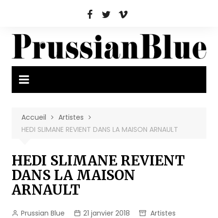
Aller
au
contenu
Accueil
Artistes
HEDI SLIMANE REVIENT DANS LA MAISON ARNAULT
HEDI SLIMANE REVIENT
DANS LA MAISON
ARNAULT
Prussian Blue
21 janvier 2018
Artistes