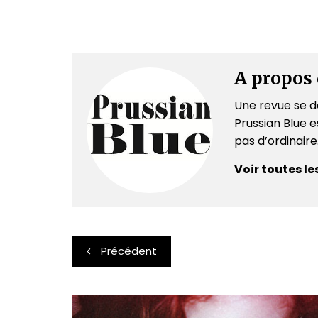
A propos 
Une revue se dé
Prussian Blue es
pas d’ordinair
Voir toutes le
Navigation
Précédent
de
l’article