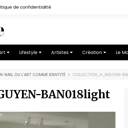
itique de confidentialité
art
Lifestyle
Artistes
Création
Le M
 ses
Subcultures
Ateliers
Portfolios
N-BAN, OU L’ART COMME IDENTITÉ
COLLECTION_H_NGUYEN-BAN
Mode
Entretiens
Vidéos
 vernissage
Critiques
GUYEN-BAN018light