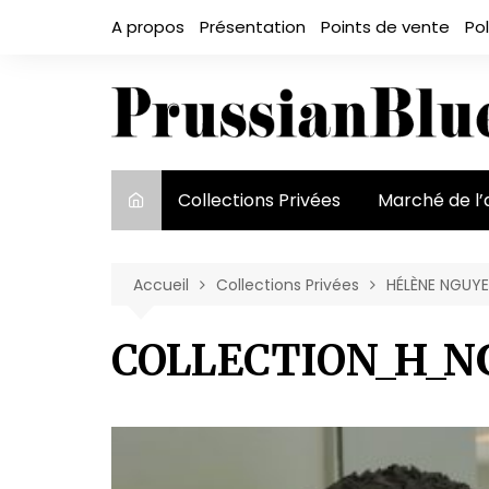
Aller
A propos
Présentation
Points de vente
Pol
au
contenu
Collections Privées
Marché de l’
Le marché et
acteurs
Accueil
Collections Privées
HÉLÈNE NGUYE
Exposition et
COLLECTION_H_N