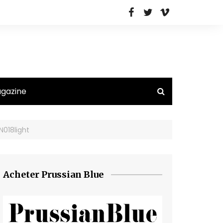
agazine
018light
Acheter Prussian Blue