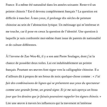
France. Il a même été naturalisé dans les années soixante. Reste-t-il un
peintre chinois ? Est-il devenu complètement français ? La question est
difficile à trancher. À mes yeux, il prolonge dix siècles de peinture
chinoise au sein de l’abstraction lyrique. Un métissage qui m’intéresse et
me touche, car il pose en creux la question de l’identité. Une question à
laquelle je suis confrontée moi-même étant issue de parents de nationalité
et de culture différentes.
À l’inverse de Zao Wou-Ki, il y a son ami Pierre Soulages, dont j’ai la
chance de posséder deux toiles. Lui est indubitablement un peintre
français. Pourtant ses œuvres font signe vers la calligraphie chinoise. Il a
d’ailleurs dit à propos de ses brous de noix quelque-chose comme : «
J’ai
fait des combinaisons de lignes qui se présentent aux yeux du spectateur
comme une grande forme, un grand signe. Et je me suis aperçu un beau
jour que les dessins que je faisais pouvaient rappeler les signes chinois.
»
Lire une œuvre à travers les influences qui la traversent m’intéresse