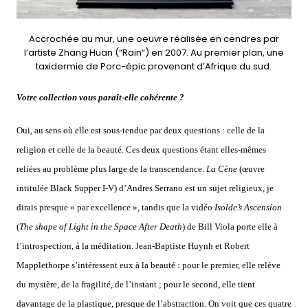
Accrochée au mur, une oeuvre réalisée en cendres par
l’artiste Zhang Huan (“Rain”) en 2007. Au premier plan, une
taxidermie de Porc-épic provenant d’Afrique du sud.
Votre collection vous paraît-elle cohérente ?
Oui, au sens où elle est sous-tendue par deux questions : celle de la
religion et celle de la beauté. Ces deux questions étant elles-mêmes
reliées au problème plus large de la transcendance.
La Cène
(œuvre
intitulée Black Supper I-V) d’Andres Serrano est un sujet religieux, je
dirais presque « par excellence », tandis que la vidéo
Isolde’s Ascension
(
The shape of Light in the Space After Death
) de Bill Viola porte elle à
l’introspection, à la méditation. Jean-Baptiste Huynh et Robert
Mapplethorpe s’intéressent eux à la beauté : pour le premier, elle relève
du mystère, de la fragilité, de l’instant ; pour le second, elle tient
davantage de la plastique, presque de l’abstraction. On voit que ces quatre