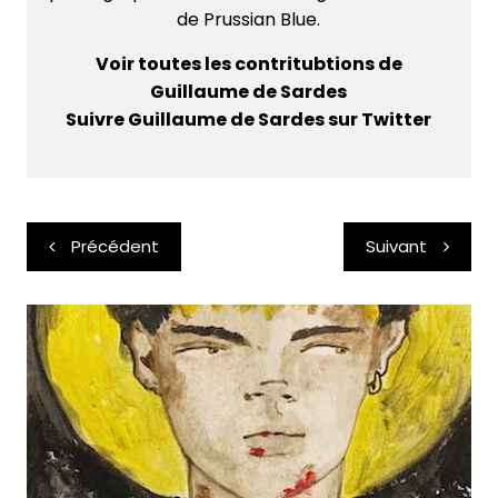
de Prussian Blue.
Voir toutes les contritubtions de
Guillaume de Sardes
Suivre Guillaume de Sardes sur Twitter
Navigation
Précédent
Suivant
de
l’article