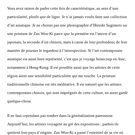
Vous avez raison de parler cette fois de caractéristique, au sens d’une
particularité, plutôt que de ligne. Je n’ai jamais voulu faire une collection
d’art asiatique. Je ne choisis pas une photographie d’Hiroshi Sugimoto ou
une peinture de Zao Wou-Ki parce que la première est l’œuvre d’un
japonais, la seconde d’un chinois, mais à cause de leur profondeur, de leur
manière de pousser le regardeur à l’introspection. Si l’art contemporain
asiatique est aussi bien représenté, c’est que je voyage beaucoup en Asie,
notamment à Hong-Kong. Il est possible aussi que les artistes de cette
région aient une sensibilité particulière qui me touche. La peinture
traditionnelle chinoise est très méditative. Il est naturel que les artistes
contemporains chinois, qui sont imprégnés de cette culture, en aient gardé
quelque-chose.
Il ne faut cependant pas tomber dans la généralisation paresseuse.
Aujourd’hui, les artistes voyagent au gré des expositions ; parfois ils
quittent leur pays d’origine. Zao Wou-Ki a passé l’essentiel de sa vie en