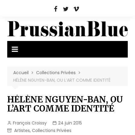
Aller
au
contenu
Accueil
Collections Privées
HÉLÈNE NGUYEN-BAN, OU L’ART COMME IDENTITÉ
HÉLÈNE NGUYEN-BAN, OU
L’ART COMME IDENTITÉ
François Croissy
24 juin 2015
Artistes
,
Collections Privées