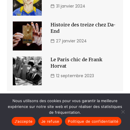
31 janvier 2024
Histoire des treize chez Da-
End
27 janvier 2024
Le Paris chic de Frank
Horvat
12 septembre 2023
Nous utilisons des cookies pour vous garantir la meilleure
Suivez-nous
expérience sur notre site web et pour réaliser des statistiques
de fréquentation.
Le flux Twitter n’est pas disponible pour le
J'accepte
Je refuse
Politique de confidentialité
moment.