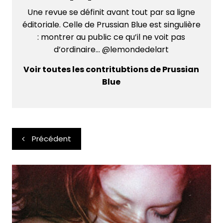
Une revue se définit avant tout par sa ligne
éditoriale. Celle de Prussian Blue est singulière
: montrer au public ce qu’il ne voit pas
d’ordinaire... @lemondedelart
Voir toutes les contritubtions de Prussian
Blue
Navigation
Précédent
de
l’article