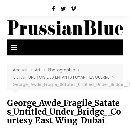
Aller
au
contenu
Accueil
Art
Photographie
IL ETAIT UNE FOIS DES ENFANTS FUYANT LA GUERRE
George_Awde_Fragile_Satates_Untitled_Under_Bridge_
George_Awde_Fragile_Satate
s_Untitled_Under_Bridge__Co
urtesy_East_Wing_Dubai_