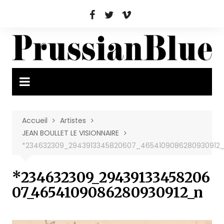
Aller
au
contenu
Accueil
Artistes
JEAN BOULLET LE VISIONNAIRE
*234632309_2943913345820607_4654109086280930912
*234632309_29439133458206
07_4654109086280930912_n