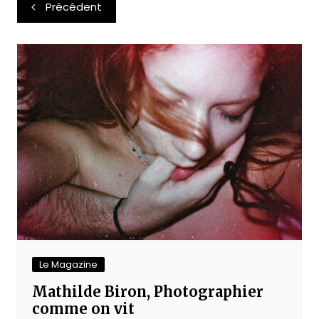
Navigation
Précédent
de
l’article
Le Magazine
Mathilde Biron, Photographier
comme on vit