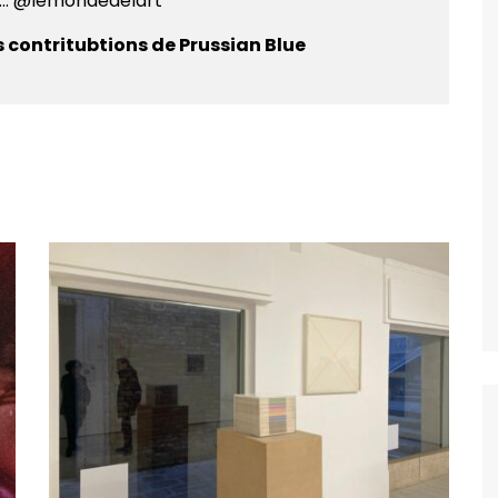
e... @lemondedelart
s contritubtions de Prussian Blue