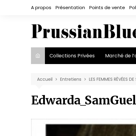
Aller
A propos
Présentation
Points de vente
Pol
au
contenu
Collections Privées
Marché de l’
Le marché et
acteurs
Accueil
Entretiens
LES FEMMES RÊVÉES DE
Exposition et
Edwarda_SamGuel