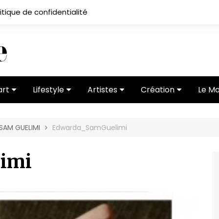
itique de confidentialité
art
Lifestyle
Artistes
Création
Le M
 ses
Subcultures
Ateliers
Portfolios
 SAM GUELIMI
Edwarda_SamGuelimi
Mode
Entretiens
Vidéos
 vernissage
Critiques
imi