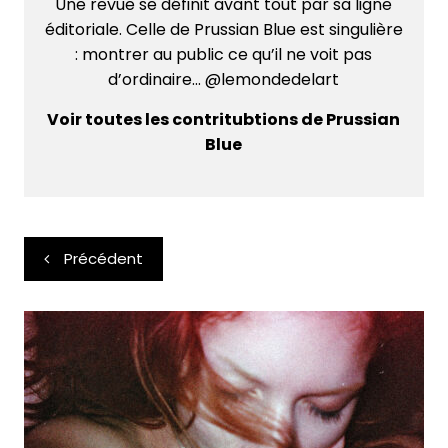
Une revue se définit avant tout par sa ligne
éditoriale. Celle de Prussian Blue est singulière
: montrer au public ce qu’il ne voit pas
d’ordinaire... @lemondedelart
Voir toutes les contritubtions de Prussian
Blue
Navigation
Précédent
de
l’article