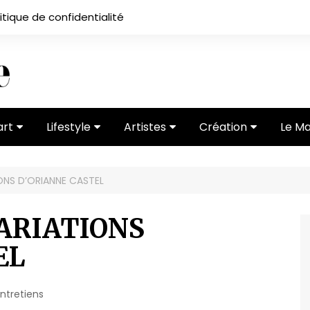
itique de confidentialité
art
Lifestyle
Artistes
Création
Le M
 ses
Subcultures
Ateliers
Portfolios
IONS D’ORIANNE CASTEL
Mode
Entretiens
Vidéos
 vernissage
Critiques
VARIATIONS
EL
ntretiens