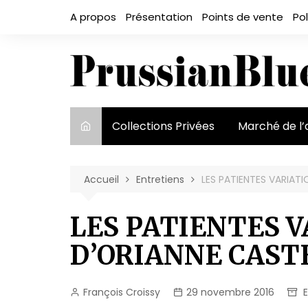
Aller
A propos
Présentation
Points de vente
Pol
au
contenu
Collections Privées
Marché de l’
Le marché et
acteurs
Accueil
Entretiens
LES PATIENTES VARIAT
Exposition et
LES PATIENTES 
D’ORIANNE CAST
François Croissy
29 novembre 2016
E