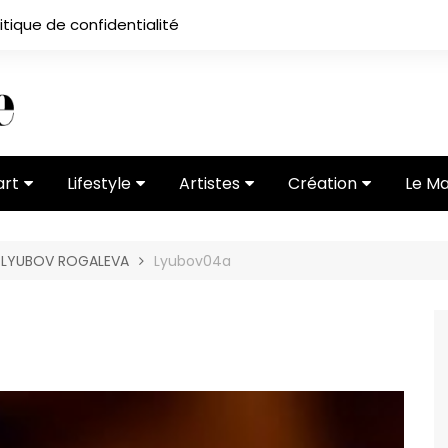
itique de confidentialité
art
Lifestyle
Artistes
Création
Le M
 ses
Subcultures
Ateliers
Portfolios
E LYUBOV ROGALEVA
Lyubov04a
Mode
Entretiens
Vidéos
 vernissage
Critiques