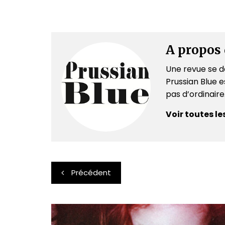
A propos 
Une revue se dé
Prussian Blue es
pas d’ordinair
Voir toutes le
Navigation
Précédent
de
l’article