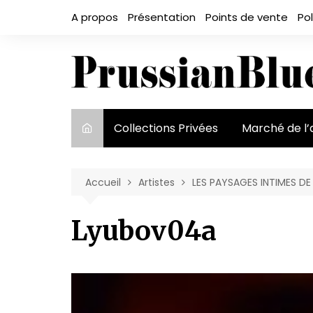
Aller
A propos
Présentation
Points de vente
Pol
au
contenu
Collections Privées
Marché de l’
Le marché et
acteurs
Accueil
Artistes
LES PAYSAGES INTIMES D
Exposition et
Lyubov04a