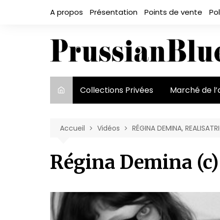
Aller
A propos
Présentation
Points de vente
Pol
au
contenu
Collections Privées
Marché de l’
Le marché et
acteurs
Accueil
Vidéos
RÉGINA DEMINA, REALISATRI
Exposition et
Régina Demina (c)