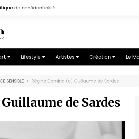
itique de confidentialité
art
Lifestyle
Artistes
Création
Le M
 ses
Subcultures
Ateliers
Portfolios
CE SENSIBLE
Régina Demina (c) Guillaume de Sardes
Mode
Entretiens
Vidéos
 vernissage
Critiques
 Guillaume de Sardes