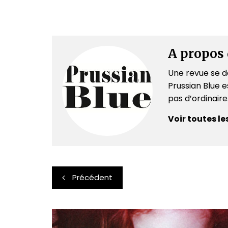
A propos 
Une revue se dé
Prussian Blue es
pas d’ordinair
Voir toutes le
Navigation
Précédent
de
l’article