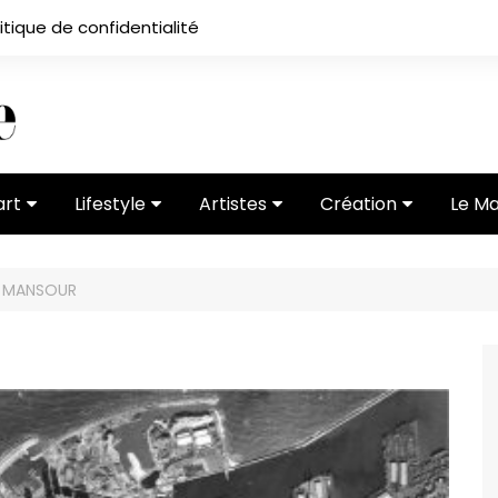
itique de confidentialité
art
Lifestyle
Artistes
Création
Le M
 ses
Subcultures
Ateliers
Portfolios
I MANSOUR
Mode
Entretiens
Vidéos
 vernissage
Critiques