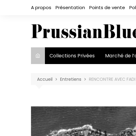
Aller
A propos
Présentation
Points de vente
Pol
au
contenu
Collections Privées
Marché de l’
Le marché et
acteurs
Accueil
Entretiens
RENCONTRE AVEC FAD
Exposition et