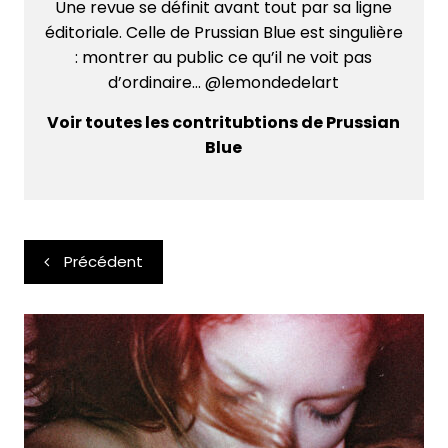
Une revue se définit avant tout par sa ligne
éditoriale. Celle de Prussian Blue est singulière
: montrer au public ce qu’il ne voit pas
d’ordinaire... @lemondedelart
Voir toutes les contritubtions de Prussian
Blue
Navigation
Précédent
de
l’article