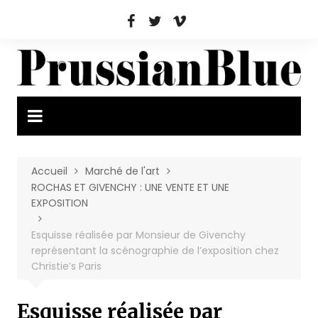
Aller
au
contenu
Accueil
Marché de l'art
ROCHAS ET GIVENCHY : UNE VENTE ET UNE
EXPOSITION
Esquisse réalisée par Monsieur de Givenchy
représentant la scénographie de l’exposition chez
Christie’s Paris
Esquisse réalisée par