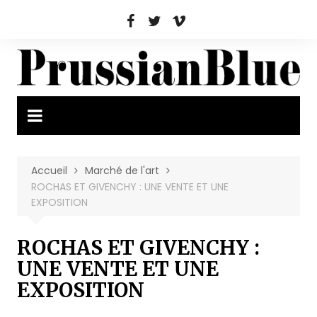
Aller
au
contenu
Accueil
Marché de l'art
ROCHAS ET GIVENCHY : UNE VENTE ET UNE
EXPOSITION
ROCHAS ET GIVENCHY :
UNE VENTE ET UNE
EXPOSITION