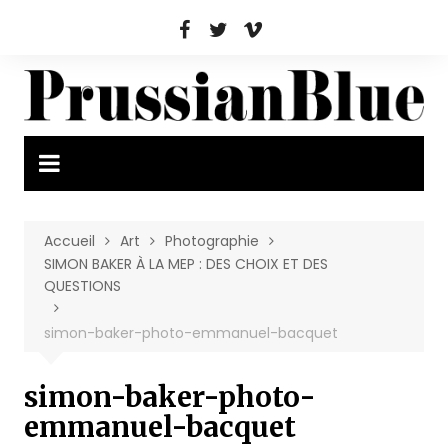
Aller
au
contenu
Accueil
Art
Photographie
SIMON BAKER À LA MEP : DES CHOIX ET DES
QUESTIONS
simon-baker-photo-emmanuel-bacquet
simon-baker-photo-
emmanuel-bacquet