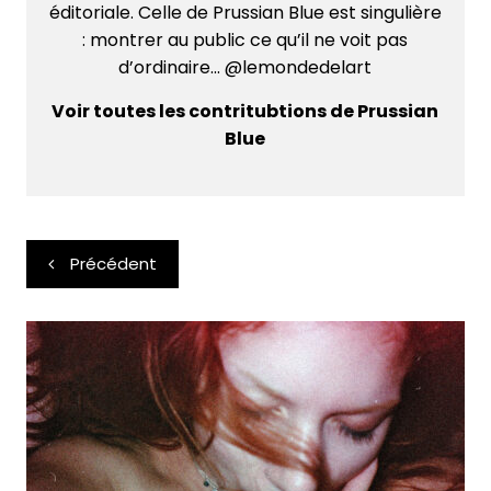
éditoriale. Celle de Prussian Blue est singulière
: montrer au public ce qu’il ne voit pas
d’ordinaire... @lemondedelart
Voir toutes les contritubtions de Prussian
Blue
Navigation
Précédent
de
l’article