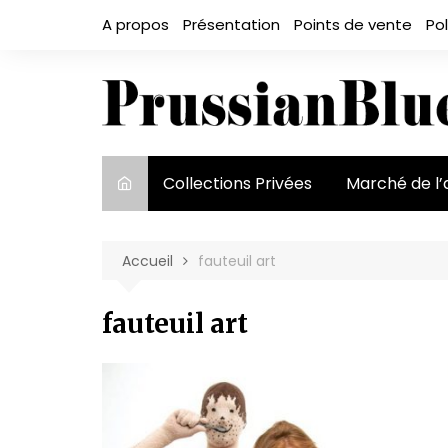
Aller
A propos
Présentation
Points de vente
Pol
au
contenu
Collections Privées
Marché de l’
Le marché et
acteurs
Accueil
fauteuil art
Exposition et
fauteuil art