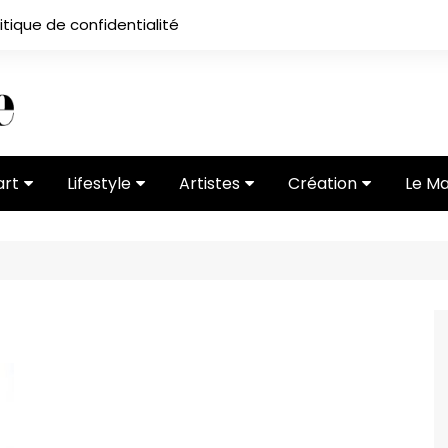
itique de confidentialité
art
Lifestyle
Artistes
Création
Le M
 ses
Subcultures
Ateliers
Portfolios
Mode
Entretiens
Vidéos
 vernissage
Critiques